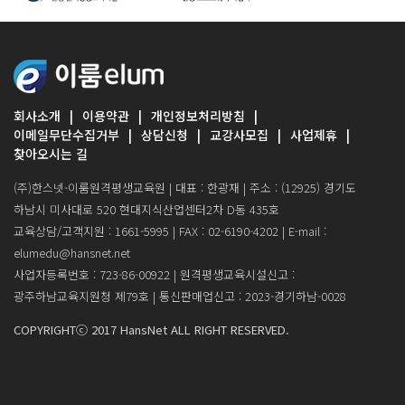
회사소개
이용약관
개인정보처리방침
이메일무단수집거부
상담신청
교강사모집
사업제휴
찾아오시는 길
(주)한스넷-이룸원격평생교육원 | 대표 : 한광재 | 주소 : (12925) 경기도
하남시 미사대로 520 현대지식산업센터2차 D동 435호
교육상담/고객지원 : 1661-5995 | FAX : 02-6190-4202 | E-mail :
elumedu@hansnet.net
사업자등록번호 : 723-86-00922 | 원격평생교육시설신고 :
광주하남교육지원청 제79호 | 통신판매업신고 : 2023-경기하남-0028
COPYRIGHTⓒ 2017 HansNet ALL RIGHT RESERVED.