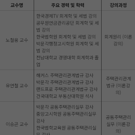
교수명
주요 경력 및 학력
강의과정
한국경제TV 회계학 및 세법 강의
공무원연금관리공단 회계학 및 세
법 강의
한국법학원 회계학 및 세법 강의
회계원리 (이론
노철웅 교수
박문각행정고시학원 회계학 및 세
강의)
법 강의
전남대학교 경영대학 회계학과 졸
업
해커스 주택관리관계법규 강사
주택관리관계
박문각 주택관리관계법규 강사
유연철 교수
법규 (이론강
랜드프로 주택관리관계법규 강사
의)
건국대학교 부동산대학원 석사
박문각 공동주택관리실무 강사
중앙고시학원 공동주택관리실무
공동주택관리
강사
이승곤 교수
실무 (이론강
한국법학교육원 공동주택관리실
의)
무 강사