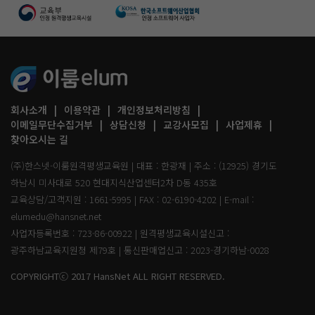
회사소개
이용약관
개인정보처리방침
이메일무단수집거부
상담신청
교강사모집
사업제휴
찾아오시는 길
(주)한스넷-이룸원격평생교육원 | 대표 : 한광재 | 주소 : (12925) 경기도
하남시 미사대로 520 현대지식산업센터2차 D동 435호
교육상담/고객지원 : 1661-5995 | FAX : 02-6190-4202 | E-mail :
elumedu@hansnet.net
사업자등록번호 : 723-86-00922 | 원격평생교육시설신고 :
광주하남교육지원청 제79호 | 통신판매업신고 : 2023-경기하남-0028
COPYRIGHTⓒ 2017 HansNet ALL RIGHT RESERVED.